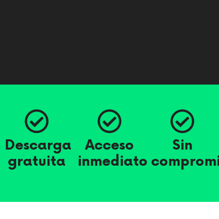
Descarga
Acceso
Sin
gratuita
inmediato
compromi